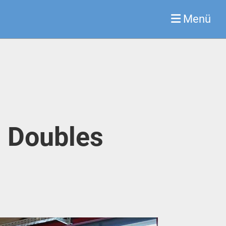
Menü
d Doubles