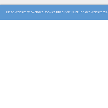
Diese Website verwendet Cookies um dir die Nutzung der Website zu e
Standort
Curlinghalle CURLING LUZERN
Eiszentrum Luzern
Eisfeldstrasse 2
6005 Luzern
Impressum
|
Datenschutz
© Curling Luzern - VLCC 2025