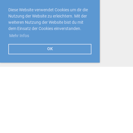
Diese Website verwendet Cookies um dir die
Nutzung der Website zu erleichtern. Mit der
weiteren Nutzung der Website bist du mit
dem Einsatz der Cookies einverstanden.
Mehr Infos
OK
Standort
Curlinghalle CURLING LUZERN
Eiszentrum Luzern
Eisfeldstrasse 2
6005 Luzern