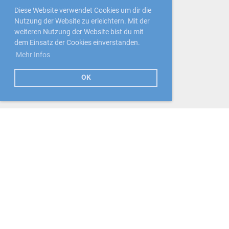
Diese Website verwendet Cookies um dir die
Nutzung der Website zu erleichtern. Mit der
weiteren Nutzung der Website bist du mit
dem Einsatz der Cookies einverstanden.
Mehr Infos
OK
Standort
Curlinghalle CURLING LUZERN
Eiszentrum Luzern
Eisfeldstrasse 2
6005 Luzern